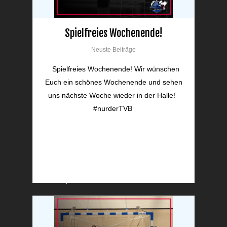
Mannschaften
Verein
Spielfreies Wochenende!
Impressum
Neuste Beiträge
Datenschutz
Spielfreies Wochenende! Wir wünschen
Euch ein schönes Wochenende und sehen
uns nächste Woche wieder in der Halle!
#nurderTVB
Neueste Beiträge
Saisonbericht D Jugend männlich 2025/2026
Das allerletzte Heimspiel unserer 1. Herren
Mannschaft!
Die Winterpause ist vorbei!