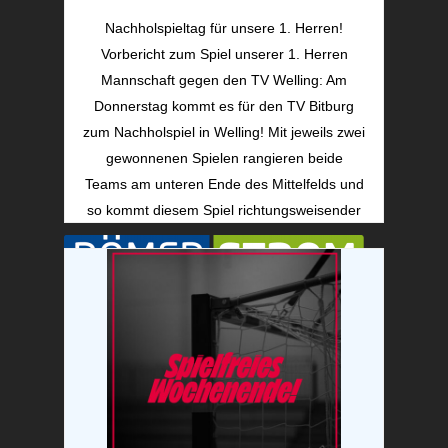
Nachholspieltag für unsere 1. Herren!
Turnverein Bitburg 1911 e.V.
Vorbericht zum Spiel unserer 1. Herren
Mannschaft gegen den TV Welling: Am
Tel. +49 (0) 6561 / 5711
Donnerstag kommt es für den TV Bitburg
Rittersdorfer Str. 21
zum Nachholspiel in Welling! Mit jeweils zwei
D-54634 Bitburg
gewonnenen Spielen rangieren beide
Teams am unteren Ende des Mittelfelds und
Offizieller Partner des TVB Handball:
so kommt diesem Spiel richtungsweisender
Charakter zu. Bereits…
Navigation:
Startseite
Neuigkeiten