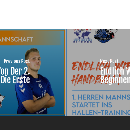
Previous Post
Next Post
on Der 2.
Endlich 
Die Erste
Beginnen