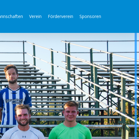
nnschaften
Verein
Förderverein
Sponsoren
g