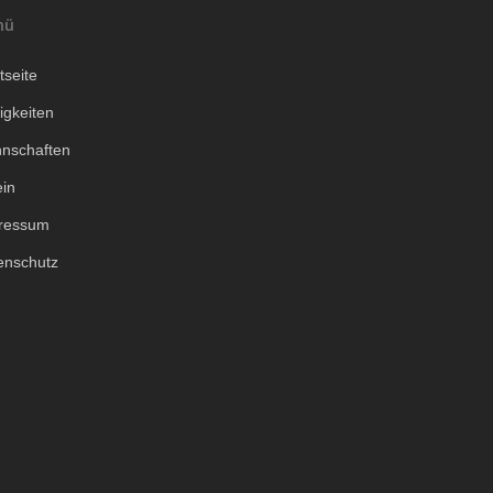
nü
tseite
igkeiten
nschaften
ein
ressum
enschutz