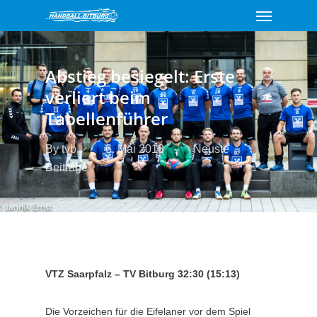
Menu
Skip
to
main
content
Abstieg besiegelt: Erste
verliert beim
Tabellenführer
By
tvb
6. Mai 2018
Neuste
Beiträge
VTZ Saarpfalz – TV Bitburg 32:30 (15:13)
Die Vorzeichen für die Eifelaner vor dem Spiel