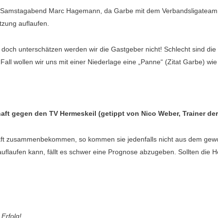
Samstagabend Marc Hagemann, da Garbe mit dem Verbandsligateam in
tzung auflaufen.
g doch unterschätzen werden wir die Gastgeber nicht! Schlecht sind di
n Fall wollen wir uns mit einer Niederlage eine „Panne“ (Zitat Garbe) wi
aft gegen den TV Hermeskeil (getippt von Nico Weber, Trainer der
chaft zusammenbekommen, so kommen sie jedenfalls nicht aus dem gew
 auflaufen kann, fällt es schwer eine Prognose abzugeben. Sollten die 
 Erfolg!