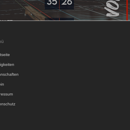
nü
tseite
igkeiten
nschaften
ein
ressum
enschutz