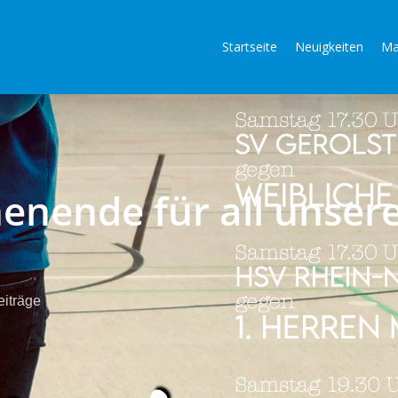
Startseite
Neuigkeiten
Ma
nende für all unser
iträge