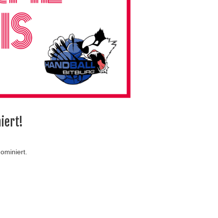
iert!
ominiert.