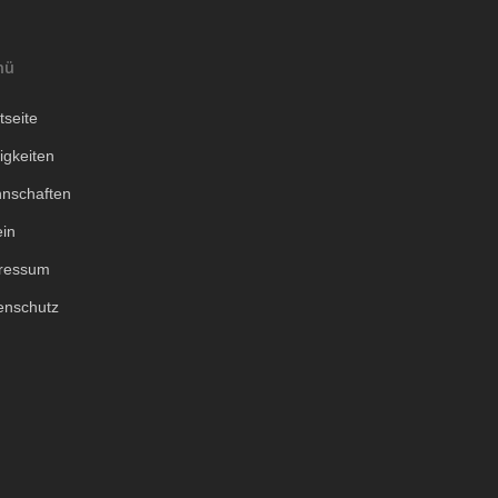
nü
tseite
igkeiten
nschaften
ein
ressum
enschutz