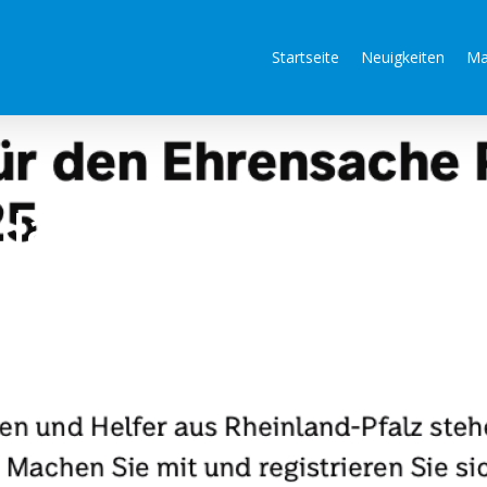
Startseite
Neuigkeiten
Ma
va Jammermann für de
e Publikumspreis
räge