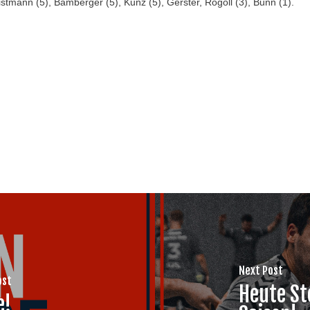
stmann (5), Bamberger (5), Kunz (5), Gerster, Rogoll (3), Bunn (1).
Next Post
ost
Heute Ste
e!