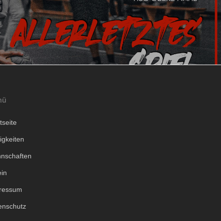
nü
tseite
igkeiten
nschaften
ein
ressum
enschutz