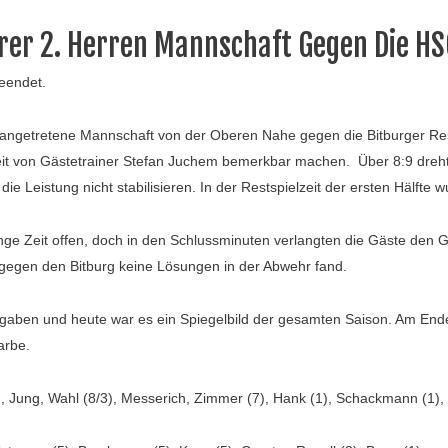
rer 2. Herren Mannschaft Gegen Die HS
beendet.
 angetretene Mannschaft von der Oberen Nahe gegen die Bitburger Rese
zeit von Gästetrainer Stefan Juchem bemerkbar machen. Über 8:9 dreht
ie Leistung nicht stabilisieren. In der Restspielzeit der ersten Hälfte 
ge Zeit offen, doch in den Schlussminuten verlangten die Gäste den G
 gegen den Bitburg keine Lösungen in der Abwehr fand.
vergaben und heute war es ein Spiegelbild der gesamten Saison. Am En
arbe.
ch, Jung, Wahl (8/3), Messerich, Zimmer (7), Hank (1), Schackmann (1),