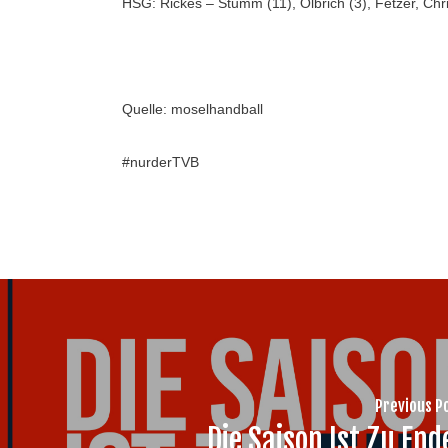
HSG: Rickes – Stumm (11), Olbrich (3), Fetzer, Chri
Quelle: moselhandball
#nurderTVB
Previous P
Die Saison Ist Zu End