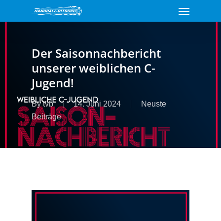
Menu
Skip
to
main
content
Der Saisonnachbericht
unserer weiblichen C-
Jugend!
By
tvb
14. Juni 2024
Neuste
Beiträge