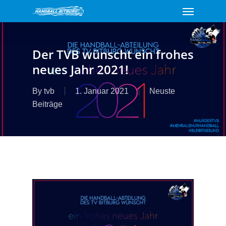
Menu
Skip
to
main
content
Der TVB wünscht ein frohes
neues Jahr 2021!
By
tvb
1. Januar 2021
Neuste
Beiträge