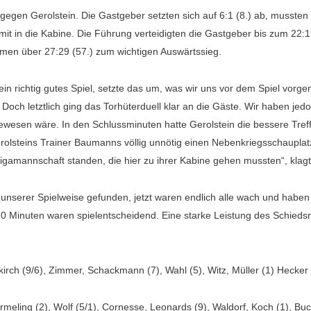
by gegen Gerolstein. Die Gastgeber setzten sich auf 6:1 (8.) ab, musst
t in die Kabine. Die Führung verteidigten die Gastgeber bis zum 22:1
men über 27:29 (57.) zum wichtigen Auswärtssieg.
in richtig gutes Spiel, setzte das um, was wir uns vor dem Spiel vorge
 Doch letztlich ging das Torhüterduell klar an die Gäste. Wir haben je
esen wäre. In den Schlussminuten hatte Gerolstein die bessere Treffer
rolsteins Trainer Baumanns völlig unnötig einen Nebenkriegsschaupla
igamannschaft standen, die hier zu ihrer Kabine gehen mussten“, klag
 unserer Spielweise gefunden, jetzt waren endlich alle wach und hab
20 Minuten waren spielentscheidend. Eine starke Leistung des Schied
irch (9/6), Zimmer, Schackmann (7), Wahl (5), Witz, Müller (1) Hecker 
meling (2), Wolf (5/1), Cornesse, Leonards (9), Waldorf, Koch (1), Bucc