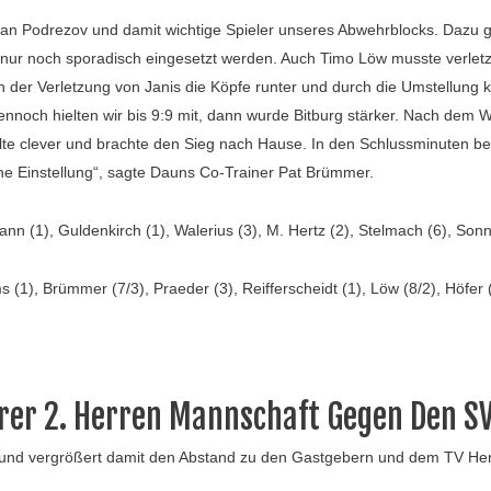
slan Podrezov und damit wichtige Spieler unseres Abwehrblocks. Dazu 
e nur noch sporadisch eingesetzt werden. Auch Timo Löw musste verletzt
 der Verletzung von Janis die Köpfe runter und durch die Umstellung ka
ennoch hielten wir bis 9:9 mit, dann wurde Bitburg stärker. Nach dem
ielte clever und brachte den Sieg nach Hause. In den Schlussminuten 
che Einstellung“, sagte Dauns Co-Trainer Pat Brümmer.
 (1), Guldenkirch (1), Walerius (3), M. Hertz (2), Stelmach (6), Sonne
 (1), Brümmer (7/3), Praeder (3), Reifferscheidt (1), Löw (8/2), Höfer (2
rer 2. Herren Mannschaft Gegen Den SV
rg und vergrößert damit den Abstand zu den Gastgebern und dem TV He