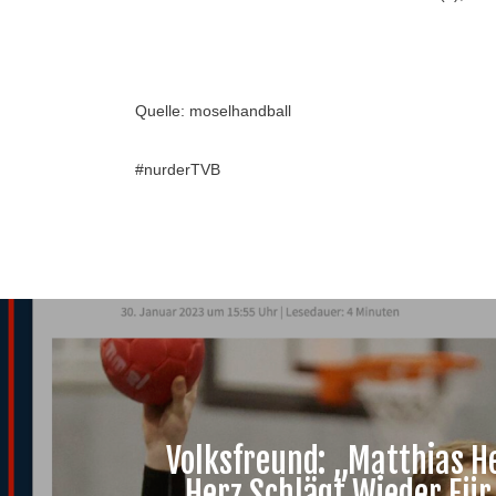
Quelle: moselhandball
#nurderTVB
Volksfreund: „Matthias He
Herz Schlägt Wieder Für