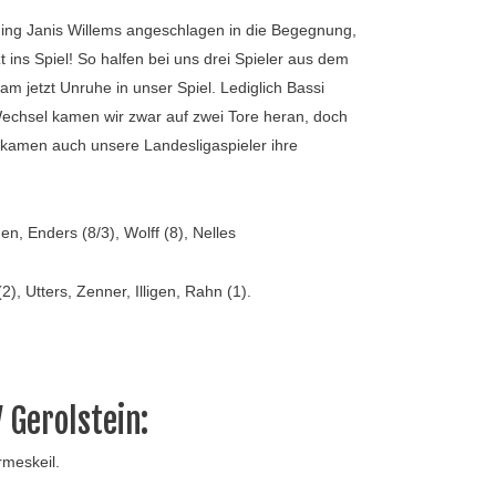
ging Janis Willems angeschlagen in die Begegnung,
 ins Spiel! So halfen bei uns drei Spieler aus dem
m jetzt Unruhe in unser Spiel. Lediglich Bassi
 Wechsel kamen wir zwar auf zwei Tore heran, doch
bekamen auch unsere Landesligaspieler ihre
n, Enders (8/3), Wolff (8), Nelles
), Utters, Zenner, Illigen, Rahn (1).
 Gerolstein:
rmeskeil.