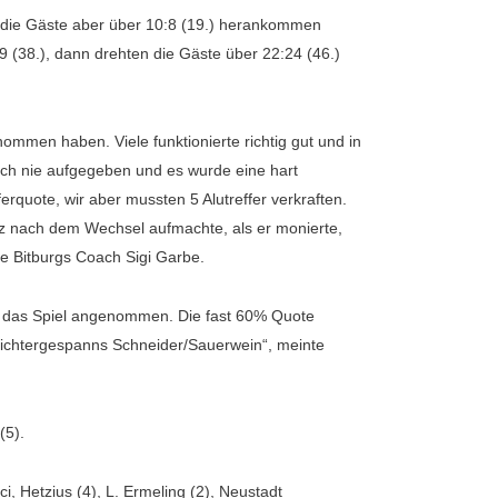
en die Gäste aber über 10:8 (19.) herankommen
9 (38.), dann drehten die Gäste über 22:24 (46.)
nommen haben. Viele funktionierte richtig gut und in
doch nie aufgegeben und es wurde eine hart
quote, wir aber mussten 5 Alutreffer verkraften.
tz nach dem Wechsel aufmachte, als er monierte,
te Bitburgs Coach Sigi Garbe.
en das Spiel angenommen. Die fast 60% Quote
srichtergespanns Schneider/Sauerwein“, meinte
(5).
i, Hetzius (4), L. Ermeling (2), Neustadt