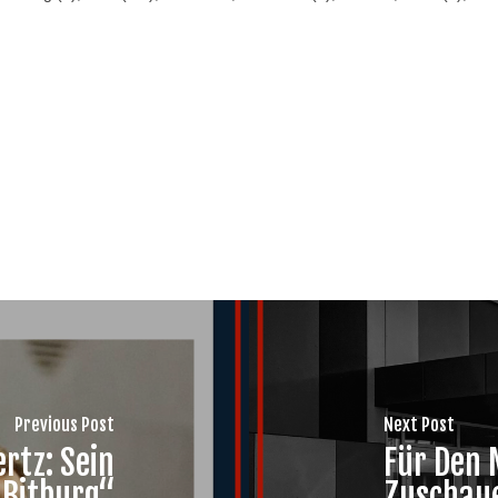
Previous Post
Next Post
rtz: Sein
Für Den 
 Bitburg“
Zuschaue