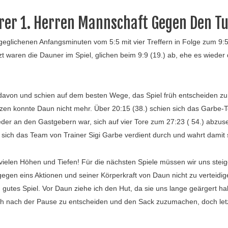
rer 1. Herren Mannschaft Gegen Den Tu
eglichenen Anfangsminuten vom 5:5 mit vier Treffern in Folge zum 9:5 
t waren die Dauner im Spiel, glichen beim 9:9 (19.) ab, ehe es wieder 
 davon und schien auf dem besten Wege, das Spiel früh entscheiden zu
rzen konnte Daun nicht mehr. Über 20:15 (38.) schien sich das Garbe-
eder an den Gastgebern war, sich auf vier Tore zum 27:23 ( 54.) abzus
 sich das Team von Trainer Sigi Garbe verdient durch und wahrt damit 
ielen Höhen und Tiefen! Für die nächsten Spiele müssen wir uns steig
s gegen eins Aktionen und seiner Körperkraft von Daun nicht zu verteid
n gutes Spiel. Vor Daun ziehe ich den Hut, da sie uns lange geärgert h
ch nach der Pause zu entscheiden und den Sack zuzumachen, doch letz