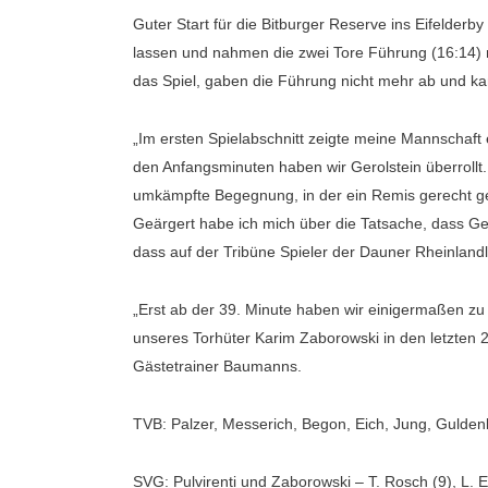
Guter Start für die Bitburger Reserve ins Eifelder
lassen und nahmen die zwei Tore Führung (16:14) mi
das Spiel, gaben die Führung nicht mehr ab und ka
„Im ersten Spielabschnitt zeigte meine Mannschaft e
den Anfangsminuten haben wir Gerolstein überrollt.
umkämpfte Begegnung, in der ein Remis gerecht gew
Geärgert habe ich mich über die Tatsache, dass Ge
dass auf der Tribüne Spieler der Dauner Rheinlandl
„Erst ab der 39. Minute haben wir einigermaßen zu
unseres Torhüter Karim Zaborowski in den letzten 
Gästetrainer Baumanns.
TVB: Palzer, Messerich, Begon, Eich, Jung, Guldenk
SVG: Pulvirenti und Zaborowski – T. Rosch (9), L. Er