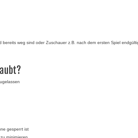
d bereits weg sind oder Zuschauer z.B. nach dem ersten Spiel endgültig 
laubt?
 zugelassen
üne gesperrt ist
 zu minimieren