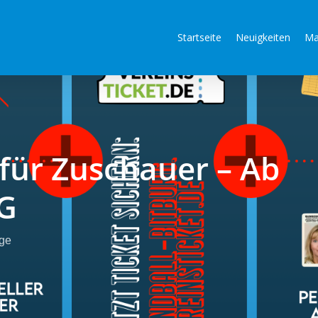
Startseite
Neuigkeiten
Ma
 für Zuschauer – Ab
3G
äge