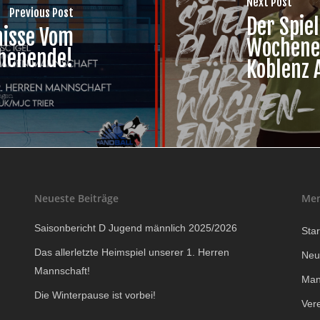
Next Post
Previous Post
Der Spie
nisse Vom
Wochenen
henende!
Koblenz 
Neueste Beiträge
Me
Saisonbericht D Jugend männlich 2025/2026
Star
Das allerletzte Heimspiel unserer 1. Herren
Neu
Mannschaft!
Man
Die Winterpause ist vorbei!
Ver