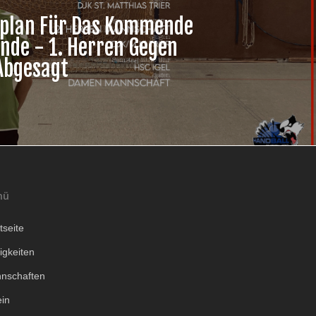
lplan Für Das Kommende
de - 1. Herren Gegen
Abgesagt
nü
tseite
igkeiten
nschaften
ein