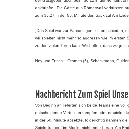
der Gastgeber, doch beim 30:22 in der 46. Minute 
anknüpfte. Die Gäste aus Römerwall verkürzten auf
zum 35:27 in der 55. Minute den Sack zu! Am Ende re
„Das Spiel war zur Pause eigentlich entschieden,
wir spielten nicht mehr so aggressiv wie im ersten
zu den vielen Toren kam. Wir hoffen, dass wir jet
Ney und Frisch – Crames (3), Schackmann, Guldenkir
Nachbericht Zum Spiel Unse
Von Beginn an lieferten sich beide Teams eine völl
entscheidende Vorteile erkämpfen oder erspielen ko
in der 50. Minute absetzte, folgerichtig nahmen die
Spielertrainer Tim Moske nicht mehr heran. Am Ende