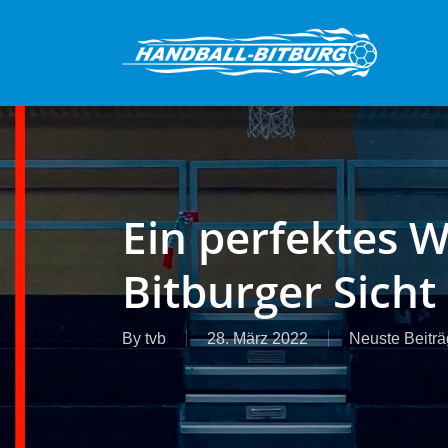
Skip
to
main
content
Ein perfektes 
Bitburger Sicht
By
tvb
28. März 2022
Neuste Beitr