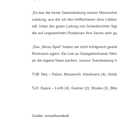
„Es war die beste Saisonleistung meiner Mannschaft 
Leistung, aus der ich den treffsicheren Jens Lübk
will. Unter der guten Leitung von Schiedsrichter Si
die auf ungewohnten Positionen ihre Sache sehr gu
„Das „Muss-Spiel“ haben wir nicht erfolgreich gestal
Rückraum agiert. Ein Lob an Gastgebertrainer Klime
an die eigene Nase packen, unsere Teamleistung hat
TVB: Ney – Palzer, Messerich, Kaufmann (4), Holzkam
TuS: Dupré – Lorth (4), Geimer (2), Moske (3), Bläs
Quelle: moselhandball