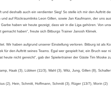
und deshalb auch ein verdienter Sieg! So stelle ich mir den Auftritt de
en und auf Rückraumlinks Leon Gillen, sowie Jan Kaufmann, der uns au
gi Garbe haben wir heute gezeigt, dass wir in die Liga gehören. Von uns
t gemacht haben“, freute sich Bitburgs Trainer Janosh Klimek.
tet. Wir haben aufgrund unserer Einstellung verloren. Bitburg ist als K
k für den Auftritt seines Teams. Egal wer gespielt hat, ein Bruch war n
 heute nicht gereicht“, gab der Spielertrainer der Gäste Tim Moske zu
p, Haak (3), Lübken (11/3), Wahl (3), Witz, Jung, Gillen (8), Schallert
ius (2), Hein, Schmitt, Hoffmann, Schmitt (3), Rüger (13/7), Morin (2)