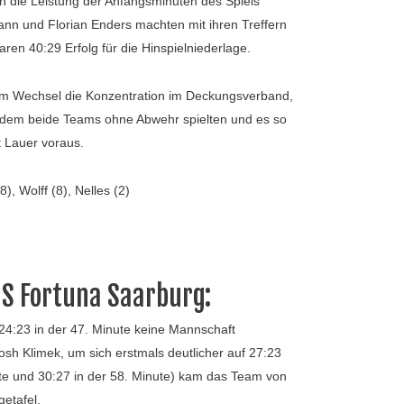
n die Leistung der Anfangsminuten des Spiels
ann und Florian Enders machten mit ihren Treffern
ren 40:29 Erfolg für die Hinspielniederlage.
dem Wechsel die Konzentration im Deckungsverband,
bei dem beide Teams ohne Abwehr spielten und es so
t Lauer voraus.
, Wolff (8), Nelles (2)
uS Fortuna Saarburg:
 24:23 in der 47. Minute keine Mannschaft
sh Klimek, um sich erstmals deutlicher auf 27:23
nute und 30:27 in der 58. Minute) kam das Team von
etafel.