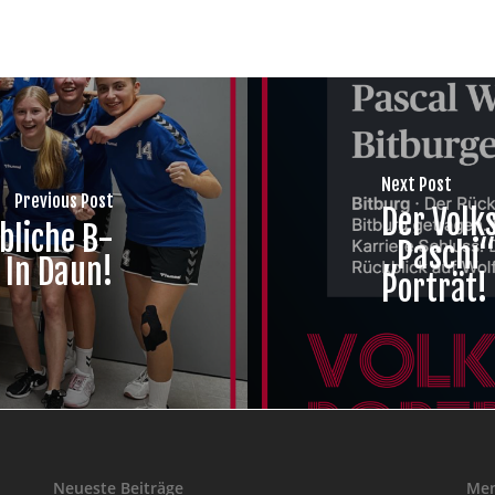
Next Post
Previous Post
Der Volk
bliche B-
„Paschi“
 In Daun!
Porträt!
Neueste Beiträge
Me