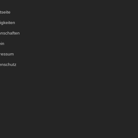
tseite
igkeiten
nschaften
ein
ressum
enschutz