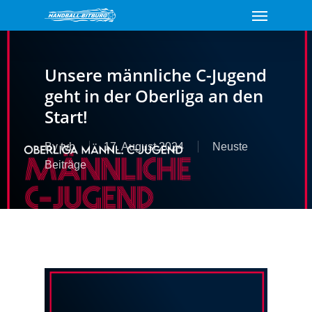
Menu
Skip
to
main
content
Unsere männliche C-Jugend
geht in der Oberliga an den
Start!
By
tvb
17. August 2024
Neuste
Beiträge