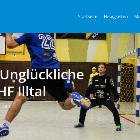
Startseite
Neuigkeiten
Ma
 Unglückliche
F Illtal
träge