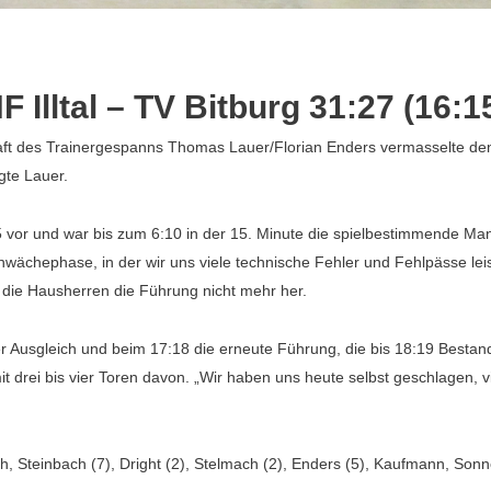
F Illtal – TV Bitburg 31:27 (16:1
ft des Trainergespanns Thomas Lauer/Florian Enders vermasselte den 
agte Lauer.
:5 vor und war bis zum 6:10 in der 15. Minute die spielbestimmende Ma
hwächephase, in der wir uns viele technische Fehler und Fehlpässe le
n die Hausherren die Führung nicht mehr her.
Ausgleich und beim 17:18 die erneute Führung, die bis 18:19 Bestand h
mit drei bis vier Toren davon. „Wir haben uns heute selbst geschlagen, 
Steinbach (7), Dright (2), Stelmach (2), Enders (5), Kaufmann, Sonnen, 