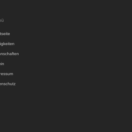
nü
tseite
igkeiten
nschaften
ein
ressum
enschutz