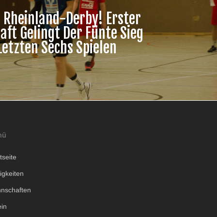
m Rheinland-Derby! Erster
ft Gelingt Der Fünte Sieg
Letzten Sechs Spielen
nü
tseite
igkeiten
nschaften
ein