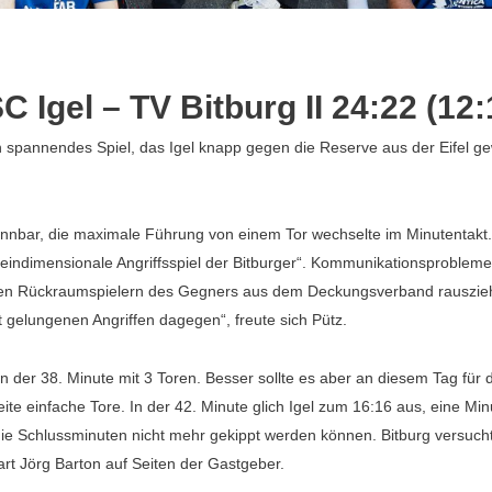
C Igel – TV Bitburg II 24:22 (12:
 spannendes Spiel, das Igel knapp gegen die Reserve aus der Eifel gewi
kennbar, die maximale Führung von einem Tor wechselte im Minutentakt
eindimensionale Angriffsspiel der Bitburger“. Kommunikationsprobleme
den Rückraumspielern des Gegners aus dem Deckungsverband rauszieh
t gelungenen Angriffen dagegen“, freute sich Pütz.
in der 38. Minute mit 3 Toren. Besser sollte es aber an diesem Tag für
te einfache Tore. In der 42. Minute glich Igel zum 16:16 aus, eine Mi
n die Schlussminuten nicht mehr gekippt werden können. Bitburg versuc
art Jörg Barton auf Seiten der Gastgeber.