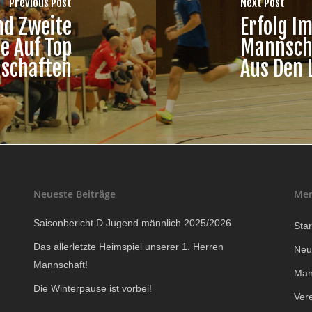
Previous Post
Next Post
nd Zweite
Erfolg I
e Auf Top
Mannscha
schaften
Aus Den 
Neueste Beiträge
Me
Saisonbericht D Jugend männlich 2025/2026
Star
Das allerletzte Heimspiel unserer 1. Herren
Neu
Mannschaft!
Man
Die Winterpause ist vorbei!
Ver