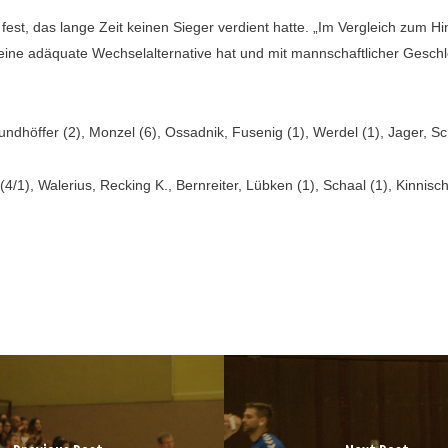
fest, das lange Zeit keinen Sieger verdient hatte. „Im Vergleich zum Hi
n eine adäquate Wechselalternative hat und mit mannschaftlicher Gesch
rundhöffer (2), Monzel (6), Ossadnik, Fusenig (1), Werdel (1), Jager, Sch
4/1), Walerius, Recking K., Bernreiter, Lübken (1), Schaal (1), Kinnisch