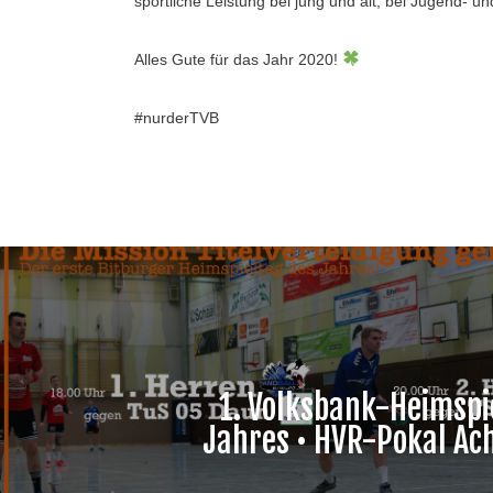
sportliche Leistung bei jung und alt, bei Jugend-
Alles Gute für das Jahr 2020!
#
nurderTVB
1. Volksbank-Heimspi
Jahres • HVR-Pokal Ach