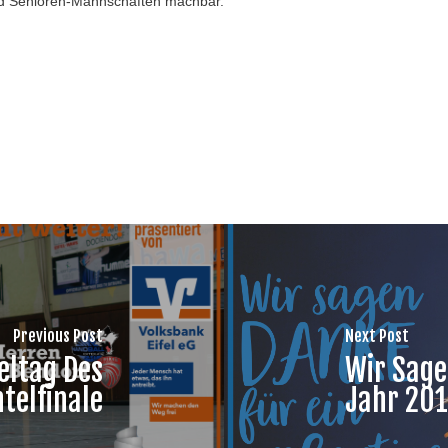
 und Senioren-Mannschaften machbar.
Previous Post
Next Post
eltag Des
Wir Sage
telfinale
Jahr 201