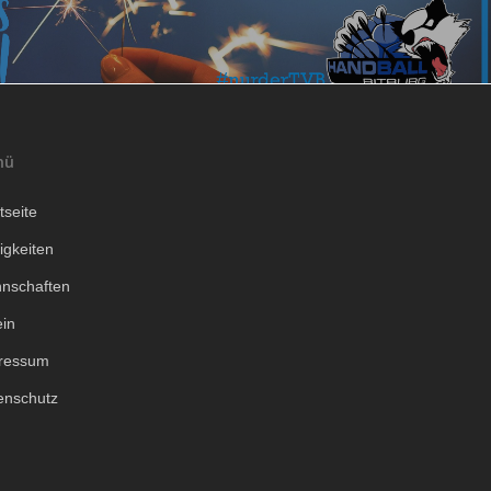
nü
tseite
igkeiten
nschaften
ein
ressum
enschutz