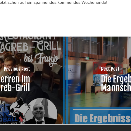
jetzt schon auf ein spannendes kommendes Wochenende!
Previous Post
Next Post
Herren Im
Die Erge
reb-Grill
Mannsch