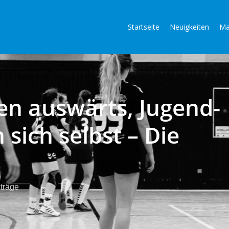
Startseite
Neuigkeiten
Ma
n auswärts, Jugend-
sich selbst – Die
träge