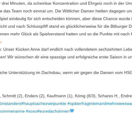
ur drei Minuten, da scheinbar Konzentration und Ehrgeiz noch in der 
te das Team noch einmal um. Die Wittlicher Damen hielten dagegen und 
iel eindeutig für sich entscheiden können, aber diese Chance wurde 
 nicht und nach Schlusspfiff stand es glücklicherweise für die Bitburger
nnen mehr Glück als Spielverstand hatten und so die Punkte mit nac
en: Unser Kücken Anne darf endlich nach vollendetem sechzehnten Leben
men! Wir wünschen dir eine spassige und erfolgreiche erste Saison in
he Unterstützung im Dachsbau, wenn wir gegen die Damen vom HSG PST
 Schmitt (2), Enders (2), Kaufmann (1), König (8/3), Schares H., Endre
önistanders
#hauptsachezweipunkte
#späterfragtniemandmehrwieeswa
llkommenanne
#xoxo
#euredachsinnen