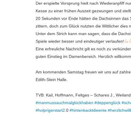
Der erspielte Vorsprung hielt nach Wiederanpfiff n
Kesse zu einer frühen Auszeit gezwungen und stell
20 Sekunden vor Ende hätten die Dachsinnen das Sp
zittern, doch zum Glück nutzten die Wittlicher dies
Unter dem Strich kann man sagen, dass die Dachsi
Spiele wieder besser und eindeutiger verlaufen!
Eine erfreuliche Nachricht gilt es noch zu verkünd
guten Einstieg im Damenbereich. Herzlich willkom
Am kommenden Samstag freuen wir uns auf zahlreic
Edith-Stein Halle.
TVB: Kail, Hoffmann, Feltges – Schares J., Weiland,
#manmussauchmalglückhaben
#deppenglück
#sch
#holprigerstart2
.0
#hintenkacktdieente
#herzlichwi