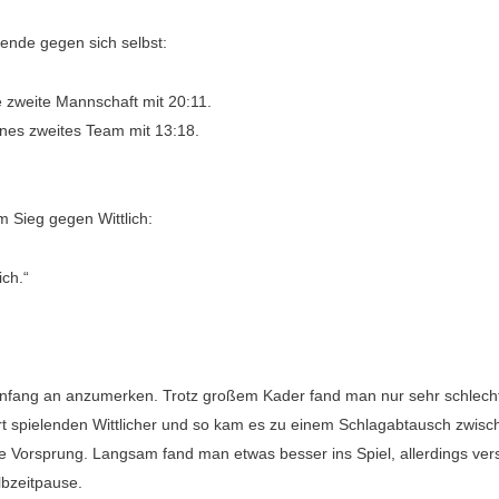
nde gegen sich selbst:
 zweite Mannschaft mit 20:11.
enes zweites Team mit 13:18.
Sieg gegen Wittlich:
ich.“
Anfang an anzumerken. Trotz großem Kader fand man nur sehr schlecht
ert spielenden Wittlicher und so kam es zu einem Schlagabtausch zwi
re
Vorsprung. Langsam fand man etwas besser ins Spiel, allerdings vers
lbzeitpause.