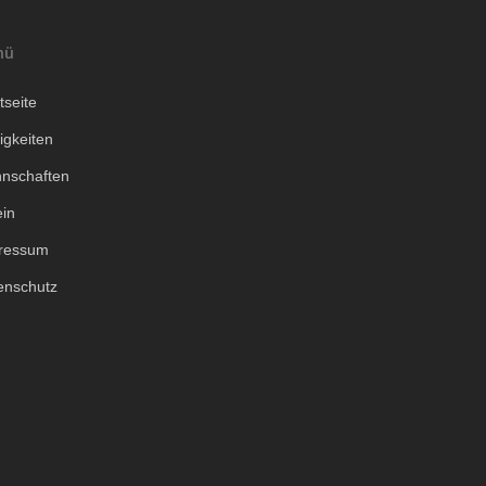
nü
tseite
igkeiten
nschaften
ein
ressum
enschutz