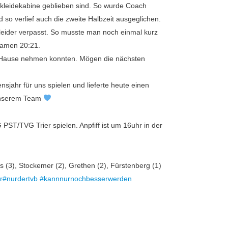
Umkleidekabine geblieben sind. So wurde Coach
so verlief auch die zweite Halbzeit ausgeglichen.
leider verpasst. So musste man noch einmal kurz
 Damen 20:21.
h Hause nehmen konnten. Mögen die nächsten
sjahr für uns spielen und lieferte heute einen
 unserem Team
/TVG Trier spielen. Anpfiff ist um 16uhr in der
s (3), Stockemer (2), Grethen (2), Fürstenberg (1)
r
#nurdertvb
#kannnurnochbesserwerden