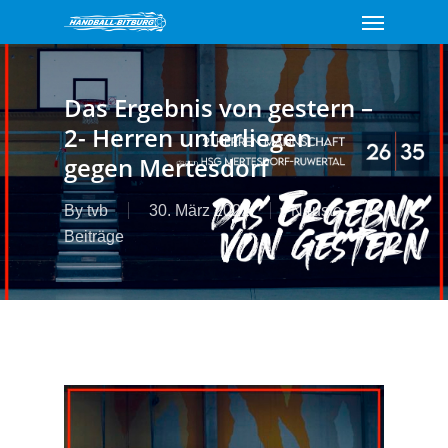
Menu
Skip
to
main
content
Das Ergebnis von gestern –
2- Herren unterliegen
gegen Mertesdorf
By
tvb
30. März 2022
Neuste
Beiträge