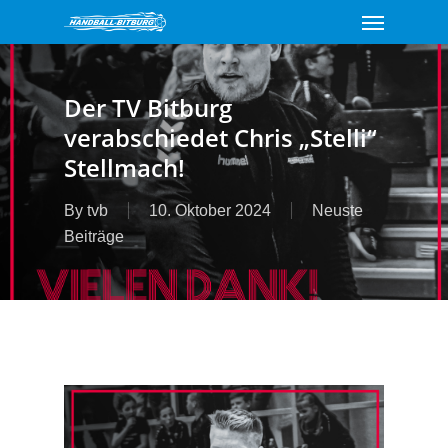
Menu
Skip
to
main
content
Der TV Bitburg
verabschiedet Chris „Stelli“
Stellmach!
By
tvb
10. Oktober 2024
Neuste
Beiträge