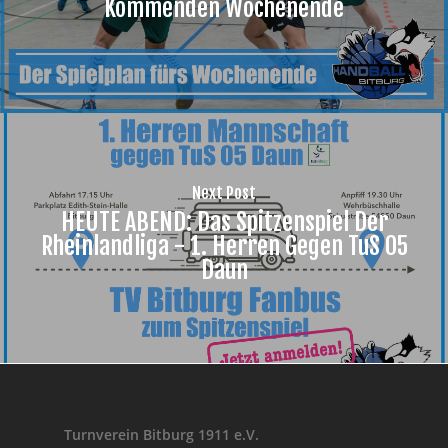
Kommenden Wochenende
Next Post
HEUTE ABEND: Das Spitzenspiel Der
Rheinlandliga - 1. Herren Gegen TuS 05
Daun
Turnverein Bitburg 1911 e.V.