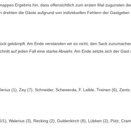
 knappes Ergebnis hin, dass offensichtlich zum ersten Mal zugunsten de
nn drehten die Gäste aufgrund von individuellen Fehlern der Gastgebe
ück gekämpft. Am Ende verstanden wir es nicht, den Sack zuzumachen 
schnitt auf jeden Fall eine starke Abwehr. Am Ende setzte sich der Gas
erius (1), Zey (7), Schneider, Schewerda, F. Laible, Treinen (6), Zentz.
, Walerius (3), Recking (2), Guldenkirch (8), Lübken (2), Pütz, Crames