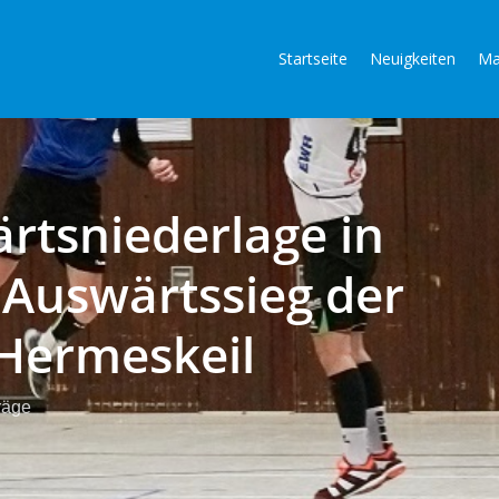
Startseite
Neuigkeiten
Ma
rtsniederlage in
Auswärtssieg der
Hermeskeil
räge