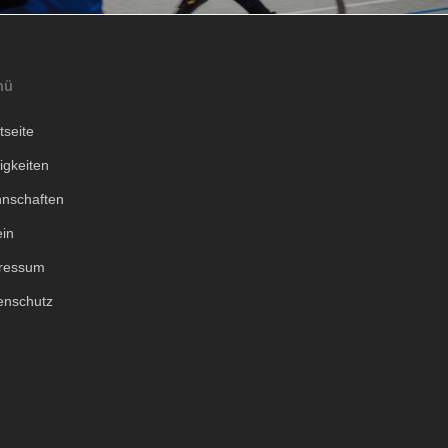
nü
tseite
igkeiten
nschaften
ein
ressum
enschutz