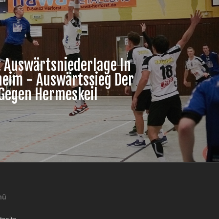
t Auswärtsniederlage In
eim - Auswärtssieg Der
Gegen Hermeskeil
nü