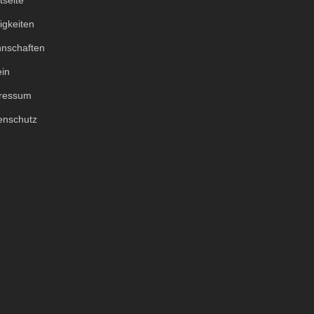
tseite
igkeiten
nschaften
ein
ressum
enschutz