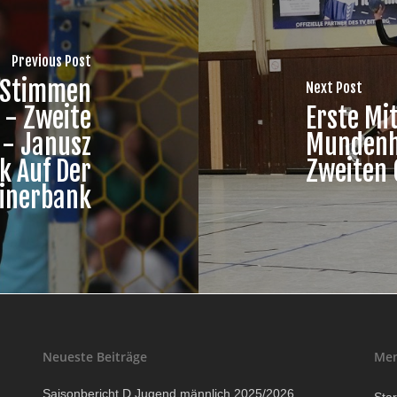
Previous Post
e Stimmen
Next Post
 - Zweite
Erste Mi
 - Janusz
Mundenh
k Auf Der
Zweiten 
inerbank
Neueste Beiträge
Me
Saisonbericht D Jugend männlich 2025/2026