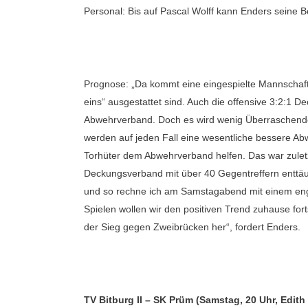
Personal: Bis auf Pascal Wolff kann Enders seine 
Prognose: „Da kommt eine eingespielte Mannschaft,
eins“ ausgestattet sind. Auch die offensive 3:2:1 
Abwehrverband. Doch es wird wenig Überraschendes
werden auf jeden Fall eine wesentliche bessere Ab
Torhüter dem Abwehrverband helfen. Das war zuletzt
Deckungsverband mit über 40 Gegentreffern enttäus
und so rechne ich am Samstagabend mit einem engen
Spielen wollen wir den positiven Trend zuhause for
der Sieg gegen Zweibrücken her“, fordert Enders.
TV Bitburg II – SK Prüm (Samstag, 20 Uhr, Edith