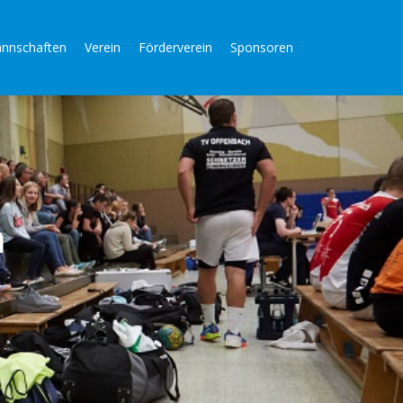
nnschaften
Verein
Förderverein
Sponsoren
n