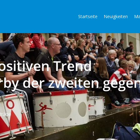
Startseite
Neuigkeiten
Ma
positiven Trend
rby der zweiten gege
träge