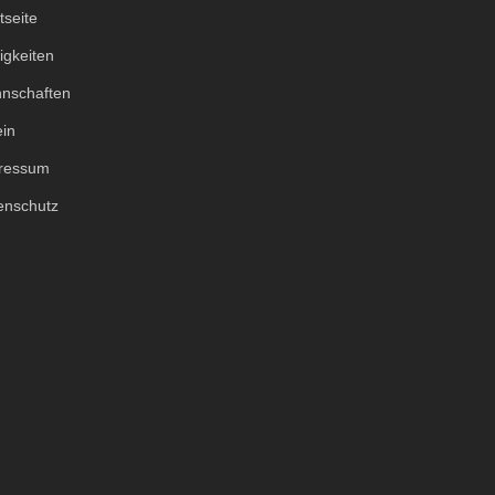
tseite
igkeiten
nschaften
ein
ressum
enschutz