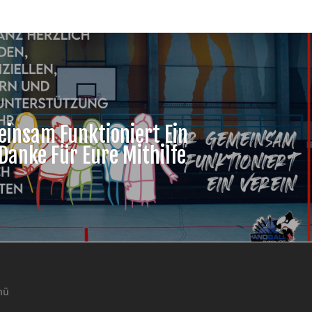
insam Funktioniert Ein
 Danke Für Eure Mithilfe
nü