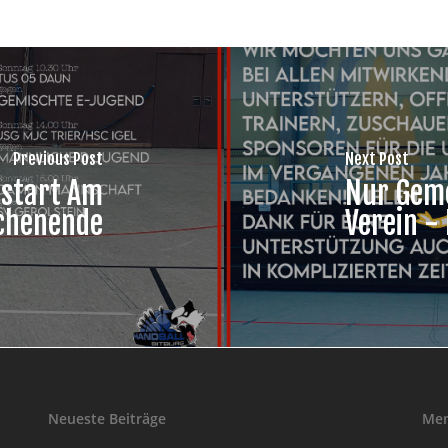
Previous Post
Next Post
estart Am
Nur Geme
chenende
Verein -
Neueste Beiträge
Me