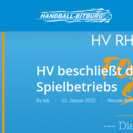
Skip
to
main
content
HV beschließt d
Spielbetriebs
By
tvb
12. Januar 2022
Neuste Beit