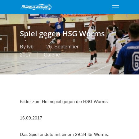
Menu
Skip
to
main
content
Spiel gegen HSG Worms
By
tvb
26. September
2017
Galerie
Bilder zum Heimspiel gegen die HSG Worms.
16.09.2017
Das Spiel endete mit einem 29:34 für Worms.