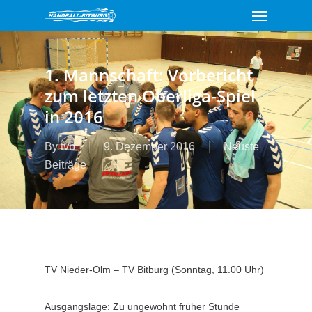
Menu
Skip
to
main
content
1. Mannschaft: Vorbericht
zum letzten Oberliga-Spiel
in 2016
By
tvb
9. Dezember 2016
Neuste
Beiträge
TV Nieder-Olm – TV Bitburg (Sonntag, 11.00 Uhr)
Ausgangslage: Zu ungewohnt früher Stunde