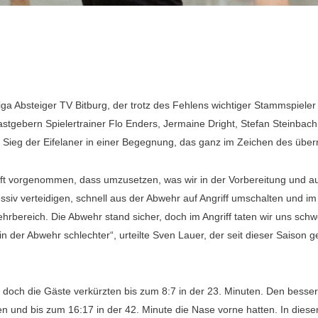
ga Absteiger TV Bitburg, der trotz des Fehlens wichtiger Stammspiel
astgebern Spielertrainer Flo Enders, Jermaine Dright, Stefan Steinba
er Sieg der Eifelaner in einer Begegnung, das ganz im Zeichen des übe
aft vorgenommen, dass umzusetzen, was wir in der Vorbereitung und au
ssiv verteidigen, schnell aus der Abwehr auf Angriff umschalten und im
rbereich. Die Abwehr stand sicher, doch im Angriff taten wir uns sch
 in der Abwehr schlechter“, urteilte Sven Lauer, der seit dieser Saiso
, doch die Gäste verkürzten bis zum 8:7 in der 23. Minuten. Den besser
ten und bis zum 16:17 in der 42. Minute die Nase vorne hatten. In dies