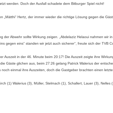
tzt werden. Doch der Ausfall schadete dem Bitburger Spiel nicht!
 „Mätthi“ Hertz, der immer wieder die richtige Lösung gegen die Gäs
der Abwehr sollte Wirkung zeigen. „Abdelaziz Helaoui nahmen wir in 
eins gegen eins“ standen wir jetzt auch sicherer“, freute sich der TVB C
rer Auszeit in der 46. Minute beim 20:17! Die Auszeit zeigte ihre Wirk
, die Gäste glichen aus, beim 27:26 gelang Patrick Walerius der entsc
och einmal ihre Auszeiten, doch die Gastgeber brachten einen letztend
rch (1) Walerius (3), Müller, Stelmach (1), Schallert, Lauer (3), Nelles (