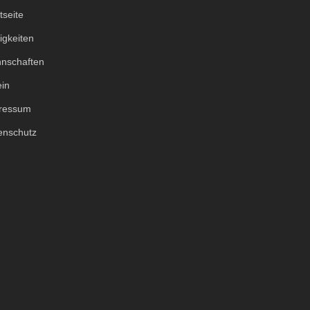
tseite
igkeiten
nschaften
ein
ressum
enschutz