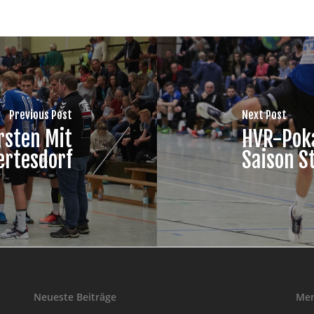
Previous Post
Next Post
rsten Mit
HVR-Pokal
ertesdorf
Saison S
Neueste Beiträge
Me