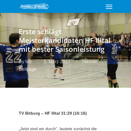
Menu
Skip
to
main
content
Erste schlägt
Meisterkandidaten HF Illtal
mit bester Saisonleistung
By
tvb
5. März 2017
Neuste
Beiträge
TV Bitburg – HF Illtal 31:29 (16:16)
„Jetzt sind wir durch“, lautete zunächst die