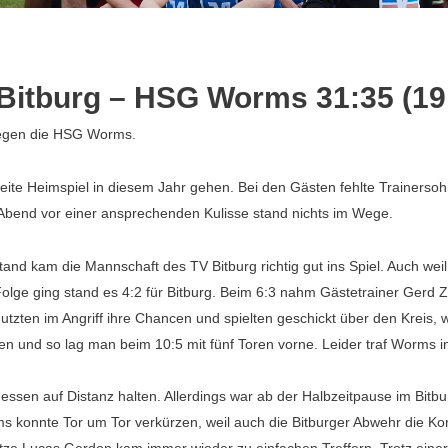
Bitburg – HSG Worms 31:35 (19
 gegen die HSG Worms.
eite Heimspiel in diesem Jahr gehen. Bei den Gästen fehlte Trainers
Abend vor einer ansprechenden Kulisse stand nichts im Wege.
d kam die Mannschaft des TV Bitburg richtig gut ins Spiel. Auch wei
n Folge ging stand es 4:2 für Bitburg. Beim 6:3 nahm Gästetrainer Ger
 nutzten im Angriff ihre Chancen und spielten geschickt über den Kreis,
n und so lag man beim 10:5 mit fünf Toren vorne. Leider traf Worms 
essen auf Distanz halten. Allerdings war ab der Halbzeitpause im Bitb
konnte Tor um Tor verkürzen, weil auch die Bitburger Abwehr die Ko