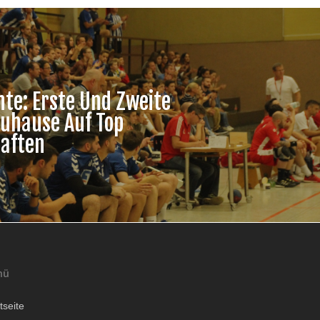
hte: Erste Und Zweite
Zuhause Auf Top
aften
nü
tseite