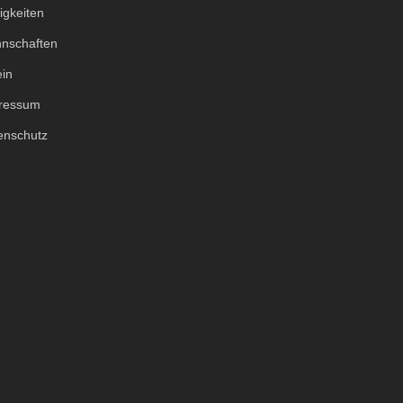
igkeiten
nschaften
ein
ressum
enschutz