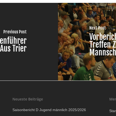
Next Post
Previous Post
Vorberic
lenführer
Treffen 
Aus Trier
Mannsch
Neueste Beiträge
Me
Saisonbericht D Jugend männlich 2025/2026
Star