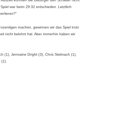
Auszeit konnten die Bitburger den Schalter nicht
piel war beim 29:32 entschieden. Letztlich
erlieren?“
rozentigen machen, gewinnen wir das Spiel trotz
eit nicht belohnt hat. Aber immerhin haben wir
h (1), Jermaine Dright (3), Chris Stelmach (1),
 (1).