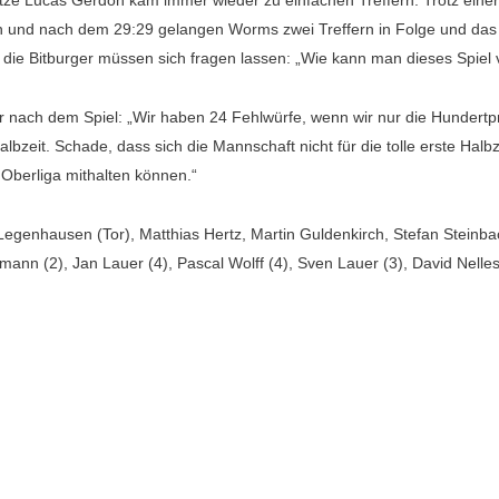
tze Lucas Gerdon kam immer wieder zu einfachen Treffern. Trotz einer 
und nach dem 29:29 gelangen Worms zwei Treffern in Folge und das S
die Bitburger müssen sich fragen lassen: „Wie kann man dieses Spiel v
r nach dem Spiel: „Wir haben 24 Fehlwürfe, wenn wir nur die Hundertp
bzeit. Schade, dass sich die Mannschaft nicht für die tolle erste Halbz
Oberliga mithalten können.“
Legenhausen (Tor), Matthias Hertz, Martin Guldenkirch, Stefan Steinbac
ann (2), Jan Lauer (4), Pascal Wolff (4), Sven Lauer (3), David Nelles