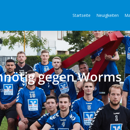
Startseite
Neuigkeiten
Ma
 unnötig gegen Worms
räge