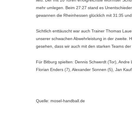
ließ. Der mit 10 Toren erfolgreichste Wormser Schü
mehr umlegen. Beim 27:27 stand es Unentschieden 
gewannen die Rheinhessen glücklich mit 31:35 und 
Sichtlich enttäuscht war auch Trainer Thomas Laue
unserer schwachen Abwehrleistung in der zweite. Hal
gesehen, dass wir auch mit den starken Teams der 
Für Bitburg spielten: Dennis Schwerdt (Tor), Andre 
Florian Enders (7), Alexander Sonnen (5), Jan Kaufm
Quelle: mosel-handball.de