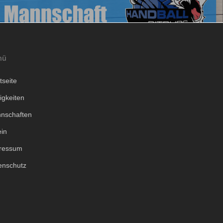
nü
tseite
igkeiten
nschaften
ein
ressum
enschutz