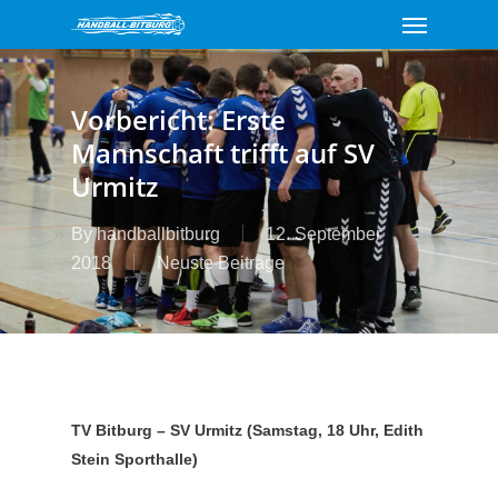
Menu
Skip
to
main
content
Vorbericht: Erste
Mannschaft trifft auf SV
Urmitz
By
handballbitburg
12. September
2018
Neuste Beiträge
TV Bitburg – SV Urmitz (Samstag, 18 Uhr, Edith
Stein Sporthalle)