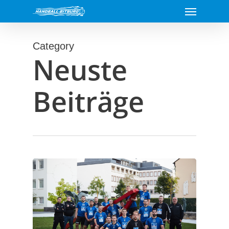
Menu
Skip
to
main
Category
content
Neuste
Beiträge