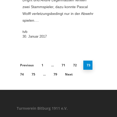
Dright und Andre Legenhausen fehlten
zwei Stammspieler, dazu konnte Pascal
Wolff verletzungsbedingt nur in der Abwehr
spielen.…
tvb
30. Januar 2017
Previous
1
…
71
72
73
74
75
…
79
Next
Turnverein Bitburg 1911 e.V.